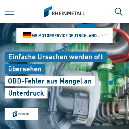
jumpToMain
siteLogo
MENÜ
Such
MS MOTORSERVICE DEUTSCHLAND GMBH
Einfache Ursachen werden oft
übersehen
OBD-Fehler aus Mangel an
Unterdruck