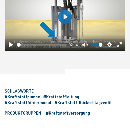
Play
02:16
Play
Mute
Settings
Ente
fulls
SCHLAGWORTE
#Kraftstoffpumpe
#Kraftstoffleitung
#Kraftstofffördermodul
#Kraftstoff-Rückschlagventil
PRODUKTGRUPPEN
#Kraftstoffversorgung