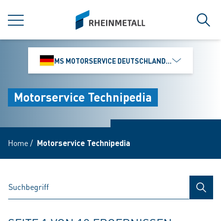
jumpToMain
siteLogo
MENÜ
Such
MS MOTORSERVICE DEUTSCHLAND GMBH
Motorservice Technipedia
Home
/
Motorservice Technipedia
SUCH