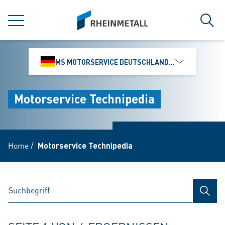
jumpToMain
siteLogo
MENÜ
Such
MS MOTORSERVICE DEUTSCHLAND GMBH
Motorservice Technipedia
Home
/
Motorservice Technipedia
SUCH