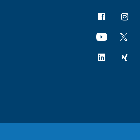
Facebook
Instagr
YouTube
X
Linkedin
Xing
fsbedingungen
Rechtshinweise