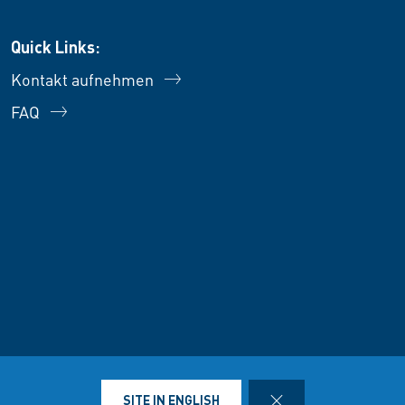
Quick Links:
Kontakt aufnehmen
FAQ
tenschutzinformationen
Verkaufs- und Lieferbedingungen
Einkau
CLOSE
SITE IN ENGLISH