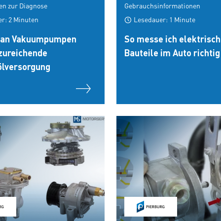
en zur Diagnose
Gebrauchsinformationen
r: 2 Minuten
Lesedauer: 1 Minute
 an Vakuumpumpen
So messe ich elektrisc
zureichende
Bauteile im Auto richtig
ölversorgung