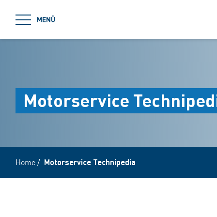
jumpToMain
MENÜ
Motorservice Techniped
Home
/
Motorservice Technipedia