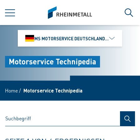
jumpToMain
siteLogo
MENÜ
Such
MS MOTORSERVICE DEUTSCHLAND GMBH
Motorservice Technipedia
Home
/
Motorservice Technipedia
SUCH