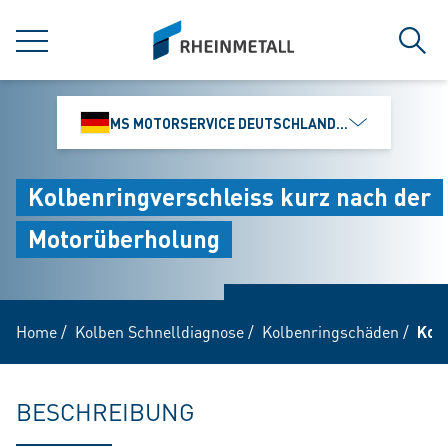
jumpToMain
siteLogo
MENÜ
Such
MS MOTORSERVICE DEUTSCHLAND GMBH
Kolbenringverschleiss kurz nach der
Motorüberholung
Home
/
Kolben Schnelldiagnose
/
Kolbenringschäden
/
Kol
BESCHREIBUNG