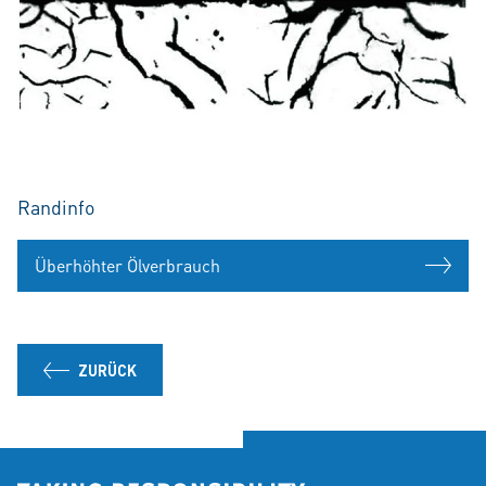
Randinfo
Überhöhter Ölverbrauch
ZURÜCK