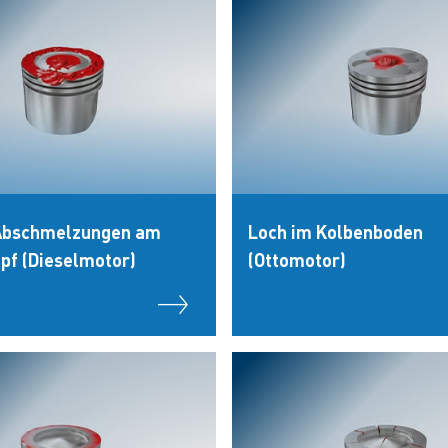
Abschmelzungen am
Loch im Kolbenboden
pf (Dieselmotor)
(Ottomotor)