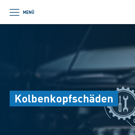
jumpToMain
MENÜ
Kolbenkopfschäden