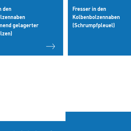
n den
Fresser in den
olzennaben
Kolbenbolzennaben
end gelagerter
(Schrumpfpleuel)
lzen)