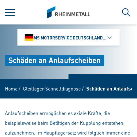
jumpToMain
siteLogo
MENÜ
Such
MS MOTORSERVICE DEUTSCHLAND GMBH
Schäden an Anlaufscheiben
Home
/
Gleitlager Schnelldiagnose
/
Schäden an Anlaufsch
Anlaufscheiben ermöglichen es axiale Kräfte, die
beispielsweise beim Betätigen der Kupplung entstehen,
aufzunehmen. Im Hauptlagersatz wird folglich immer eine