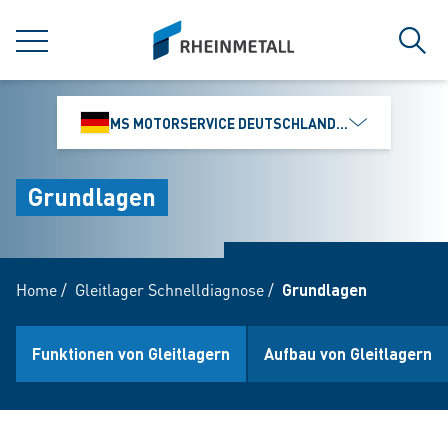
jumpToMain
siteLogo
MENÜ
Such
MS MOTORSERVICE DEUTSCHLAND GMBH
Grundlagen
Home
/
Gleitlager Schnelldiagnose
/
Grundlagen
Funktionen von Gleitlagern
Aufbau von Gleitlagern