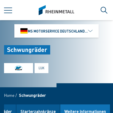
jumpToMain
siteLogo
MENÜ
Such
MS MOTORSERVICE DEUTSCHLAND GMBH
Schwungräder
LUK
Home
/
Schwungräder
gräder
Starterzahnkränze
Weitere Informationen