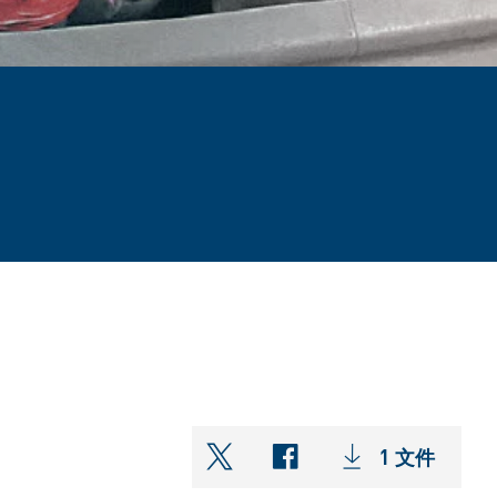
1 文件
shareOntwitter
shareOnfacebook