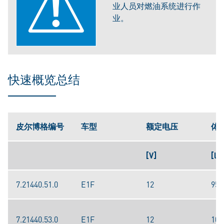
业人员对燃油系统进行作
业。
快速概览总结
皮尔博格编号
车型
额定电压
体
[V]
[l/h
7.21440.51.0
E1F
12
95
7.21440.53.0
E1F
12
100