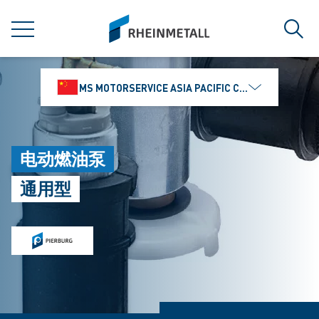
jumpToMain
siteLogo
菜单
搜索
MS MOTORSERVICE ASIA PACIFIC CO., LTD.
电动燃油泵
通用型