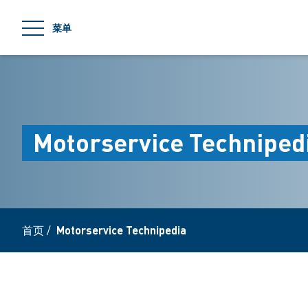
jumpToMain
菜单
Motorservice Techniped
首页
/
Motorservice Technipedia