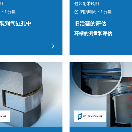
明
包装附带说明
：1 分鐘
閱讀時間：1 分鐘
装到气缸孔中
旧活塞的评估
环槽的测量和评估