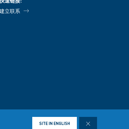
快速链接:
建立联系
护
司销售供货条件条款
法律声明
CLOSE
SITE IN ENGLISH