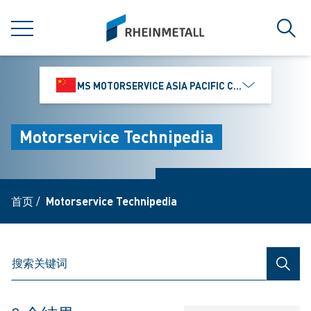
jumpToMain
siteLogo
菜单
搜索
MS MOTORSERVICE ASIA PACIFIC CO., LTD.
Motorservice Technipedia
首页
/
Motorservice Technipedia
搜索