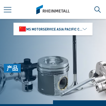
jumpToMain
siteLogo
菜单
搜索
MS MOTORSERVICE ASIA PACIFIC CO., LTD.
产品