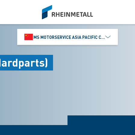
siteLogo
MS MOTORSERVICE ASIA PACIFIC CO., LTD.
dparts)