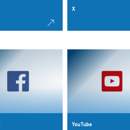
X
k
YouTube