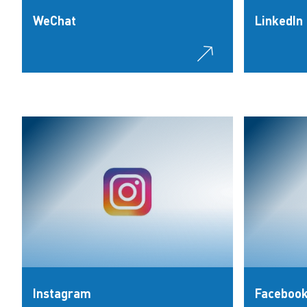
WeChat
LinkedIn
Instagram
Faceboo