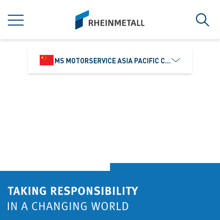
jumpToMain
siteLogo
菜单
搜索
MS MOTORSERVICE ASIA PACIFIC CO., LTD.