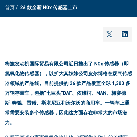
首页
/
26 款全新 NOx 传感器上市
shareOntw
shar
梅施发动机国际贸易有限公司近日推出了 NOx
传感器（即
氮氧化物传感器），以扩大其姊妹公司皮尔博格在废气传感
器领域的产品线。目前提供的 26
款产品覆盖全球 1,300
多
万辆存量车，包括“七巨头”DAF
、依维柯、MAN
、梅赛德
斯-
奔驰、雷诺、斯堪尼亚和沃尔沃的商用车。一辆车上通
常需要安装多个传感器，因此这方面存在非常大的市场潜
力。
传感器是减少有害氮氧化物排放（缩写为 NOx）的关键部