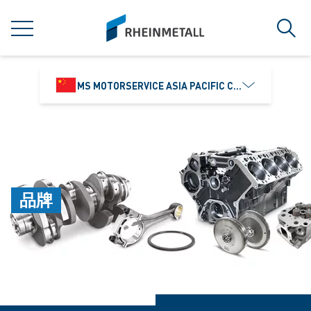
jumpToMain
siteLogo
菜单
搜索
MS MOTORSERVICE ASIA PACIFIC CO., LTD.
品牌