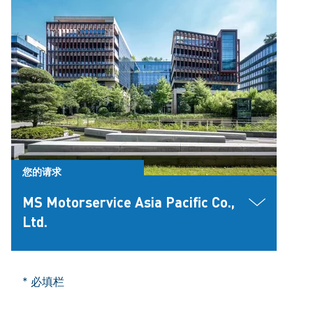
您的请求
MS Motorservice Asia Pacific Co.,
Ltd.
* 必填栏