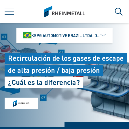
jumpToMain
siteLogo
MENÚ
Búsq
KSPG AUTOMOTIVE BRAZIL LTDA. DIVISÃO MS MOTO
Recirculación de los gases de escape
de alta presión / baja presión
¿Cuál es la diferencia?