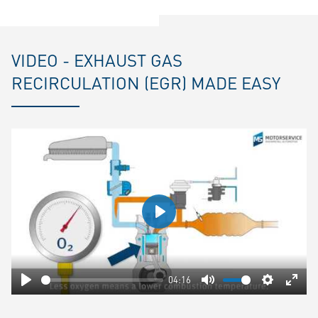
VIDEO - EXHAUST GAS
RECIRCULATION (EGR) MADE EASY
Play
04:16
Play
Mute
Settings
Ente
fulls