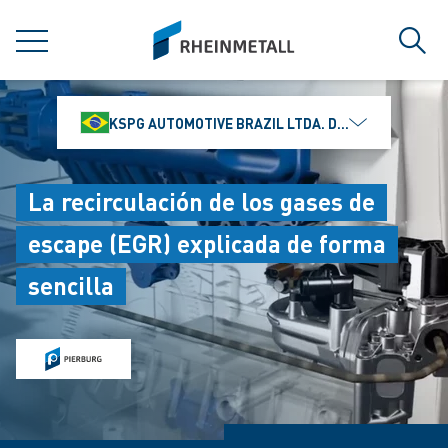
jumpToMain
siteLogo
MENÚ
Búsq
KSPG AUTOMOTIVE BRAZIL LTDA. DIVISÃO MS MOTO
La recirculación de los gases de
escape (EGR) explicada de forma
sencilla