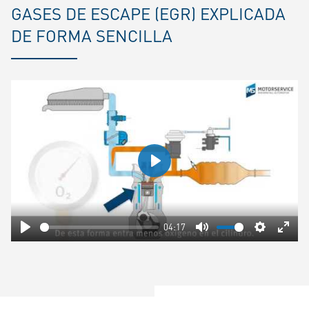
GASES DE ESCAPE (EGR) EXPLICADA
DE FORMA SENCILLA
Play
04:17
Play
Mute
Settings
Ente
fulls