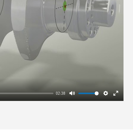
02:38
Mute
Settings
Enter
fullscre