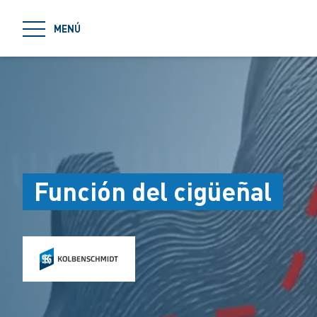
jumpToMain
MENÚ
Función del cigüeñal