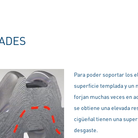
DADES
Para poder soportar los e
superficie templada y un 
forjan muchas veces en ace
se obtiene una elevada res
cigüeñal tienen una superf
desgaste.