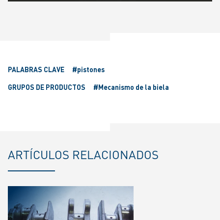
Play
Mute
Settings
Ente
fulls
PALABRAS CLAVE
#pistones
GRUPOS DE PRODUCTOS
#Mecanismo de la biela
ARTÍCULOS RELACIONADOS