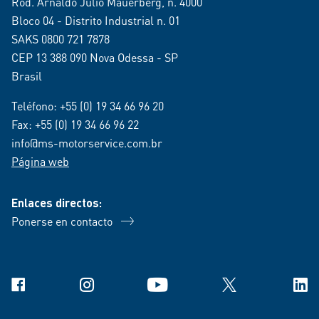
Rod. Arnaldo Júlio Mauerberg, n. 4000
Bloco 04 - Distrito Industrial n. 01
SAKS 0800 721 7878
CEP 13 388 090 Nova Odessa - SP
Brasil
Teléfono:
+55 (0) 19 34 66 96 20
Fax: +55 (0) 19 34 66 96 22
info@ms-motorservice.com.br
Página web
Enlaces directos:
Ponerse en contacto
Facebook
Instagram
YouTube
X
Link