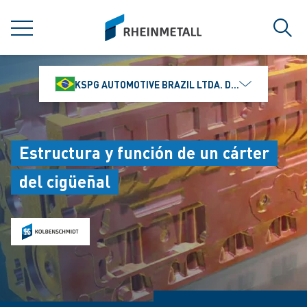
jumpToMain
siteLogo
MENÚ
Búsq
KSPG AUTOMOTIVE BRAZIL LTDA. DIVISÃO MS MOTO
Estructura y función de un cárter
del cigüeñal