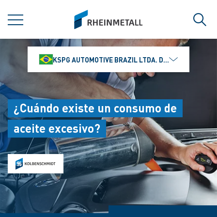
jumpToMain
siteLogo
MENÚ
Búsq
KSPG AUTOMOTIVE BRAZIL LTDA. DIVISÃO MS MOTO
¿Cuándo existe un consumo de
aceite excesivo?