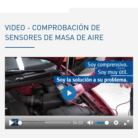
VIDEO - COMPROBACIÓN DE
SENSORES DE MASA DE AIRE
Play
04:03
Play
Mute
Settings
Ente
fulls