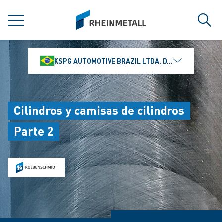
jumpToMain
siteLogo
MENÚ
Búsq
KSPG AUTOMOTIVE BRAZIL LTDA. DIVISÃO MS MOTO
Cilindros y camisas de cilindros
Parte 2