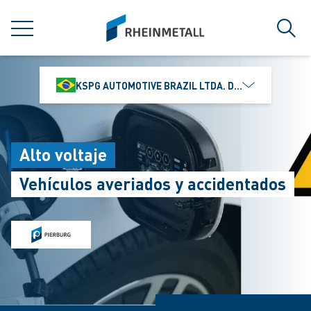
jumpToMain
siteLogo
MENÚ
Búsq
KSPG AUTOMOTIVE BRAZIL LTDA. DIVISÃO MS MOTO
Alto voltaje
Vehículos averiados y accidentados