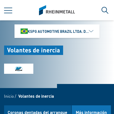
jumpToMain
siteLogo
MENÚ
Búsq
KSPG AUTOMOTIVE BRAZIL LTDA. DIVISÃO MS MOTO
Volantes de inercia
Inicio
/
Volantes de inercia
Coronas dentadas del arranque
Más información