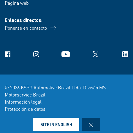
Página web
Enlaces directos:
Ponerse en contacto
Facebook
Instagram
YouTube
X
Link
© 2026 KSPG Automotive Brazil Ltda. Divisão MS
Motorservice Brazil
Información legal
Protección de datos
Condiciones de venta y entrega
Reporte violación
CLOSE
SITE IN ENGLISH