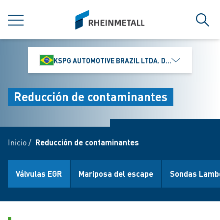
jumpToMain
siteLogo
MENÚ
Búsq
KSPG AUTOMOTIVE BRAZIL LTDA. DIVISÃO MS MOTO
Reducción de contaminantes
Inicio
/
Reducción de contaminantes
Válvulas EGR
Mariposa del escape
Sondas Lamb