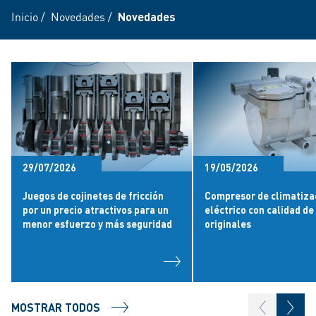
Inicio
/
Novedades
/
Novedades
29/07/2026
19/05/2026
Juegos de cojinetes de fricción
Compresor de climatiza
por un precio atractivos para un
eléctrico con calidad de
menor esfuerzo y más seguridad
originales
MOSTRAR TODOS