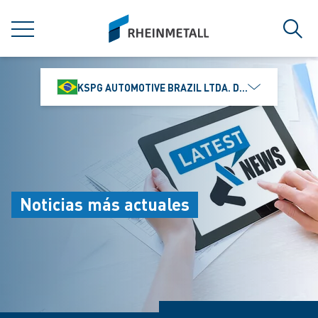
jumpToMain
siteLogo
MENÚ
Búsq
KSPG AUTOMOTIVE BRAZIL LTDA. DIVISÃO MS MOTO
Noticias más actuales