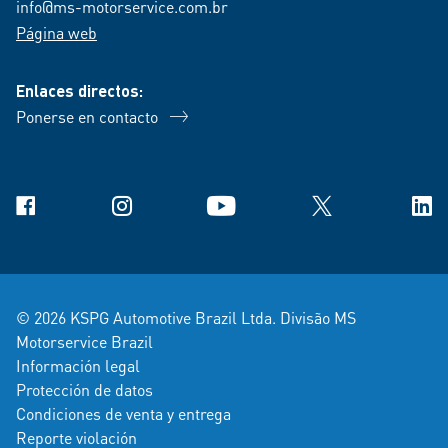
info@ms-motorservice.com.br
Página web
Enlaces directos:
Ponerse en contacto
Facebook
Instagram
YouTube
X
Link
© 2026 KSPG Automotive Brazil Ltda. Divisão MS
Motorservice Brazil
Información legal
Protección de datos
Condiciones de venta y entrega
Reporte violación