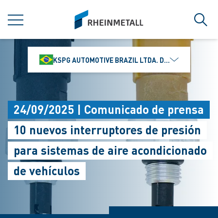
jumpToMain
siteLogo
MENÚ
Búsq
KSPG AUTOMOTIVE BRAZIL LTDA. DIVISÃO MS MOTO
24/09/2025 | Comunicado de prensa
10 nuevos interruptores de presión
para sistemas de aire acondicionado
de vehículos