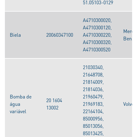
51.05103-0129
A4710300020,
A4710300120,
Merce
Biela
20060347100
A4710300220,
Benz
A4710300320,
A4710300520
21030340,
21648708,
21814009,
21814036,
Bomba de
21960479,
20 1604
água
21969183,
Volvo
13002
variável
22164104,
85000956,
85013056,
85013425,