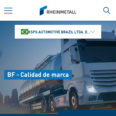
jumpToMain
siteLogo
MENÚ
Búsq
KSPG AUTOMOTIVE BRAZIL LTDA. DIVISÃO MS MOTO
BF - Calidad de marca