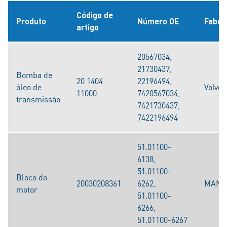
Código de
Produto
Número OE
Fabri
artigo
20567034,
21730437,
Bomba de
20 1404
22196494,
óleo de
Volvo
11000
7420567034,
transmissão
7421730437,
7422196494
51.01100-
6138,
51.01100-
Bloco do
20030208361
6262,
MAN
motor
51.01100-
6266,
51.01100-6267