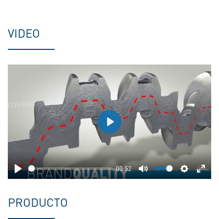
VIDEO
Play
00:52
Play
Mute
Settings
Ente
fulls
PRODUCTO