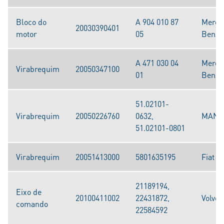
Bloco do
A 904 010 87
Merce
20030390401
motor
05
Benz
A 471 030 04
Merce
Virabrequim
20050347100
01
Benz
51.02101-
Virabrequim
20050226760
0632,
MAN
51.02101-0801
Virabrequim
20051413000
5801635195
Fiat / 
21189194,
Eixo de
20100411002
22431872,
Volvo
comando
22584592