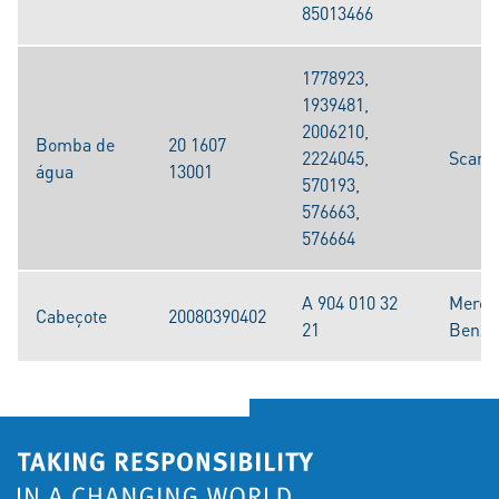
85013466
1778923,
1939481,
2006210,
Bomba de
20 1607
2224045,
Scani
água
13001
570193,
576663,
576664
A 904 010 32
Merce
Cabeçote
20080390402
21
Benz