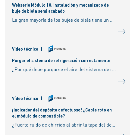
Webserie Módulo 10: Instalación y mecanizado de
buje de biela semi acabado
La gran mayoría de los bujes de biela tiene un diámetro interior semi acabado, es decir, después de introducir el buje bajo interferencia y presión en el alojamiento de la biela, es necesari
Vídeo técnico
|
Purgar el sistema de refrigeración correctamente
¿Por qué debe purgarse el aire del sistema de refrigeración al sustituir la bomba de agua? ¿Qué puede pasar cuando hay aire en el circuito de refrigeración? ¿Cómo se generan los puntos c
Vídeo técnico
|
¡Indicador del depósito defectuoso! ¿Cable roto en
el módulo de combustible?
¿Fuerte ruido de chirrido al abrir la tapa del depósito? El problema podría ser del sistema de ventilación del depósito. ¿No quieres perderte ningún vídeo más? ¡Suscríbete a este canal!