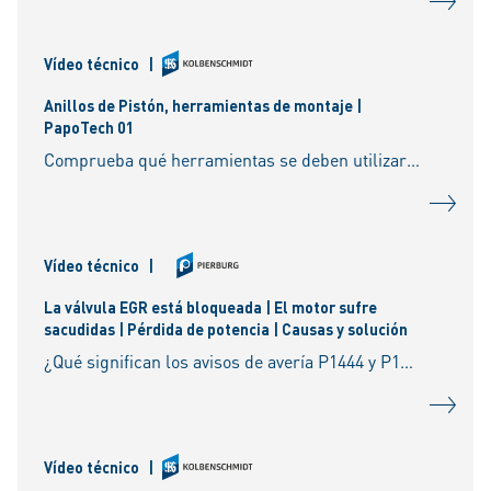
Vídeo técnico
|
Anillos de Pistón, herramientas de montaje |
PapoTech 01
Comprueba qué herramientas se deben utilizar para montar correctamente los aros de pistón.
Vídeo técnico
|
La válvula EGR está bloqueada | El motor sufre
sacudidas | Pérdida de potencia | Causas y solución
¿Qué significan los avisos de avería P1444 y P16786? ¿Están relacionados con el sensor de masa de aire? ¿Por qué da sacudidas el coche y se produce pérdida de potencia? Aquí averiguará
Vídeo técnico
|