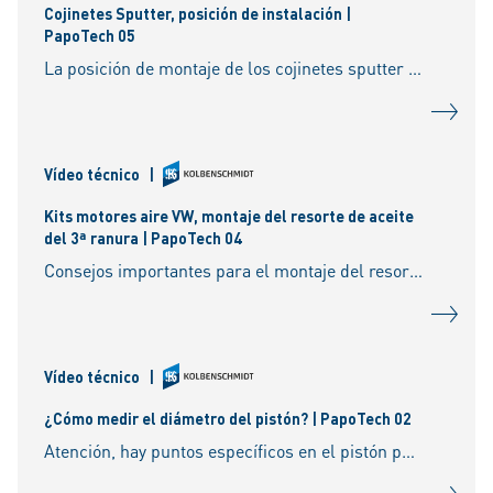
Cojinetes Sputter, posición de instalación |
PapoTech 05
La posición de montaje de los cojinetes sputter es fundamental para el correcto funcionamiento del motor. Vea algunos consejos.
Vídeo técnico
|
Kits motores aire VW, montaje del resorte de aceite
del 3ª ranura | PapoTech 04
Consejos importantes para el montaje del resorte del anillo de aceite,evitando superposiciones de las putas y en consecuencia consumo de aceite.
Vídeo técnico
|
¿Cómo medir el diámetro del pistón? | PapoTech 02
Atención, hay puntos específicos en el pistón para identificar correctamente el diámetro.