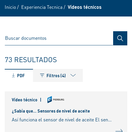
Inicio
/
Experiencia Tecnica
/
Vídeos técnicos
BÚSQ
73 RESULTADOS
PDF
Filtros (4)
Vídeo técnico
|
¿Sabía que... Sensores de nivel de aceite
Así funciona el sensor de nivel de aceite El sensor de nivel de aceite registra la cantidad de aceite disponible en el motor, en función del estado de funcionamiento, y constituye un componente centra