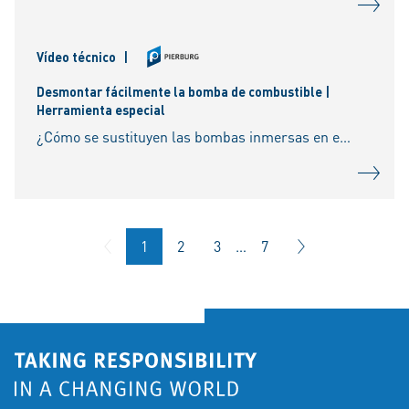
Vídeo técnico
|
Desmontar fácilmente la bomba de combustible |
Herramienta especial
¿Cómo se sustituyen las bombas inmersas en el depósito? ¿Cómo accedo a la bomba desde el módulo de alimentación? Este vídeo lo muestra. ¿No quieres perderte ningún vídeo más? ¡Suscríbet
1
2
3
…
7