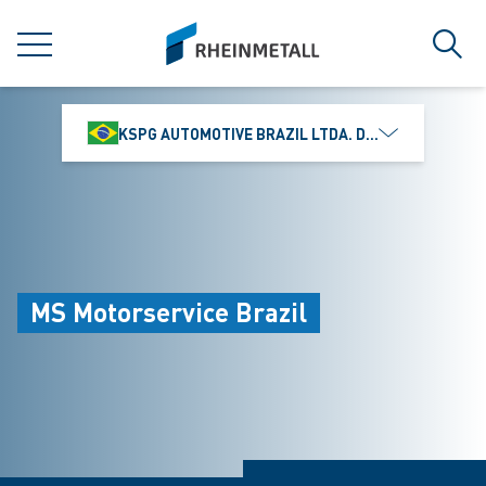
jumpToMain
siteLogo
MENÚ
Búsq
KSPG AUTOMOTIVE BRAZIL LTDA. DIVISÃO MS MOTO
MS Motorservice Brazil