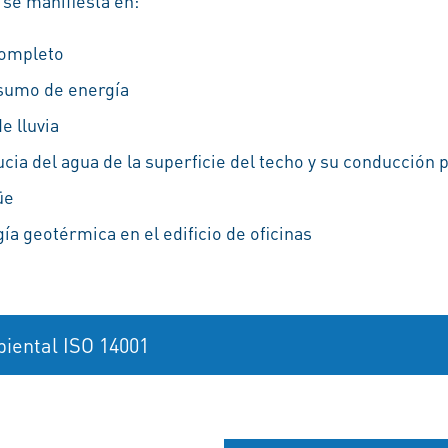
 se manifiesta en:
completo
sumo de energía
e lluvia
cia del agua de la superficie del techo y su conducción 
üe
ía geotérmica en el edificio de oficinas
iental ISO 14001