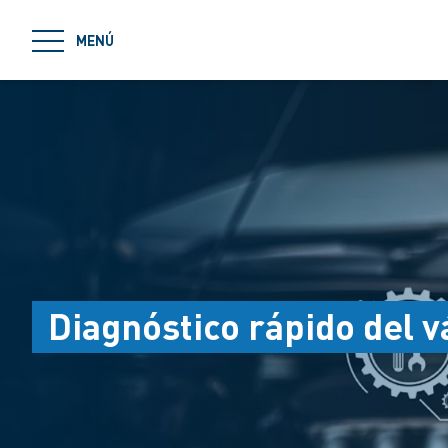
jumpToMain
MENÚ
Diagnóstico rápido del v