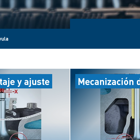
vula
aje y ajuste
Mecanización 