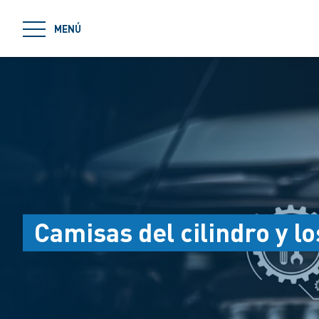
jumpToMain
MENÚ
Camisas del cilindro y lo