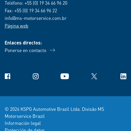
Teléfono:
+55 (0) 19 34 66 96 20
Fax: +55 (0) 19 34 66 96 22
info@ms-motorservice.com.br
Página web
Enlaces directos:
Ponerse en contacto
Facebook
Instagram
YouTube
X
Link
© 2026 KSPG Automotive Brazil Ltda. Divisão MS
Motorservice Brazil
Información legal
Protección de datos