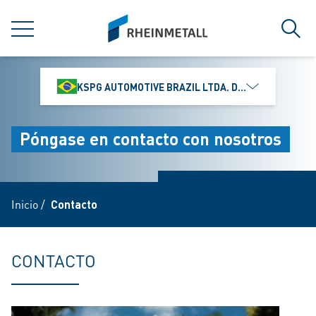
jumpToMain
siteLogo
MENÚ
Búsq
KSPG AUTOMOTIVE BRAZIL LTDA. DIVISÃO MS MOTO
Póngase en contacto con nosotros
Inicio
/
Contacto
CONTACTO